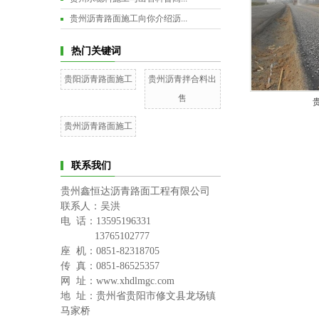
贵州沥青路面施工向你介绍沥...
热门关键词
贵阳沥青路面施工
贵州沥青拌合料出
售
贵州沥青路面施工
联系我们
贵州鑫恒达沥青路面工程有限公司
联系人：吴洪
电 话：13595196331
13765102777
座 机：0851-82318705
传 真：
0851-86525357
网 址：www.xhdlmgc.com
地 址：贵州省贵阳市修文县龙场镇
马家桥