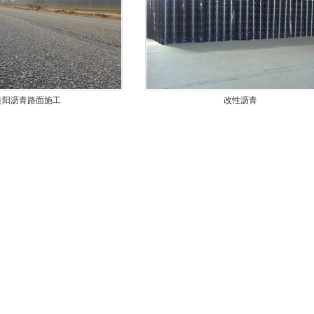
贵阳沥青路面施工
改性沥青