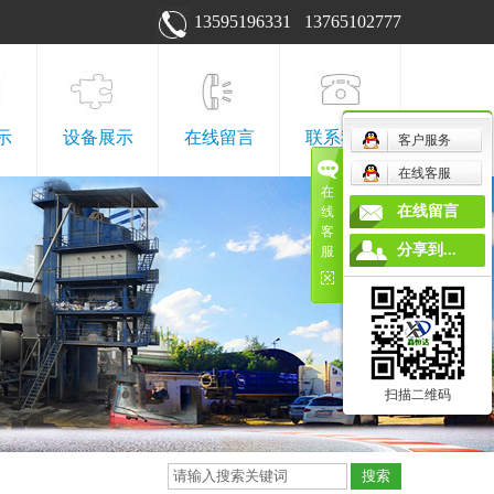
13595196331 13765102777
示
设备展示
在线留言
联系我们
客户服务
在线客服
在
工程
设备展示
联系我们
在线留言
线
客
程
电子地图
分享到...
服
程
站
扫描二维码