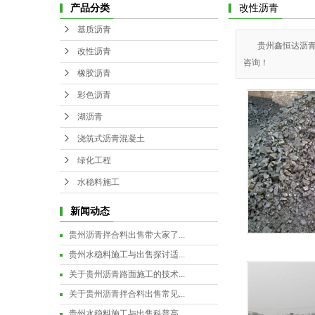
产品分类
改性沥青
基质沥青
贵州鑫恒达沥青路
改性沥青
咨询！
橡胶沥青
彩色沥青
湖沥青
浇筑式沥青混凝土
绿化工程
水稳料施工
新闻动态
贵州沥青拌合料出售带大家了...
贵州水稳料施工与出售探讨适...
关于贵州沥青路面施工的技术...
关于贵州沥青拌合料出售常见...
贵州水稳料施工与出售科普高...