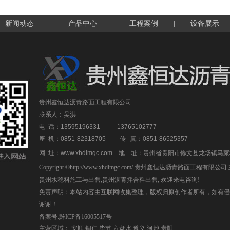
新闻动态
|
产品中心
|
工程案例
|
设备展示
贵州鑫恒达沥青路面工程有限公司
联系人：吴洪
电 话：13595196331 13765102777
座 机：0851-82318705 传 真：0851-86525357
网 址：www.xhdlmgc.com
地 址：贵州省贵阳市修文县龙场镇马家
Copyright ©http://www.xhdlmgc.com/ 贵州鑫恒达沥青路面工程有限
贵州水稳料施工与出售
,
贵州沥青拌合料出售
, 欢迎来电咨询!
免责声明：本站内容由互联网收集整理，版权归原创作者所有，如有侵
谢谢！
备案号:黔ICP备16005517号
主营区域：
安顺
铜仁
毕节
六盘水
遵义
河池
贵阳