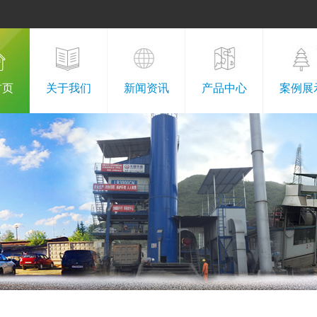
首页
关于我们
新闻资讯
产品中心
案例展
公司介绍
公司新闻
基质沥青
沥青路面
荣誉资质
行业新闻
改性沥青
土石方工
组织架构
行业知识
橡胶沥青
绿化工
视频展示
彩色沥青
沥青拌合
湖沥青
浇筑式沥青混凝土
绿化工程
水稳料施工