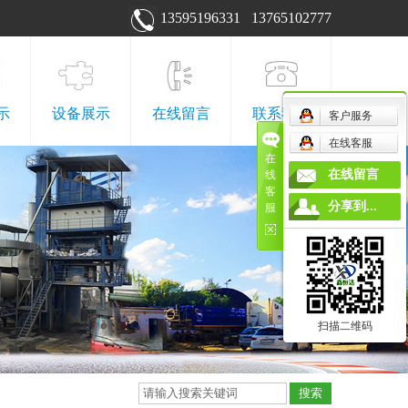
13595196331 13765102777
示
设备展示
在线留言
联系我们
客户服务
在线客服
在
工程
设备展示
联系我们
在线留言
线
客
程
电子地图
分享到...
服
程
站
扫描二维码