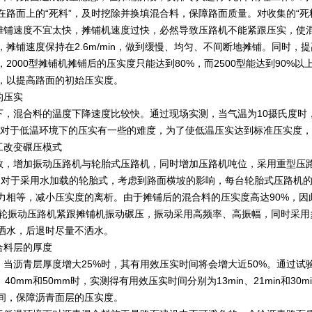
在路面上的“死料”，及时挖除并换填混合料，保障路面质量。对收集的“死
摊铺速度不宜太快，摊铺机速度过快，必然导致压路机不能紧跟压实，使
摊铺速度保持在2.6m/min，做到缓慢、均匀、不间断地摊铺。同时，提高摊
2000型摊铺机摊铺后的压实度只能达到80%，而2500型能达到90
，以提高路面的初始压实度。
的压实
，混合料的温度下降速度比较快。通过现场实测，当气温为10摄氏度时，
因此，对于低温环境下的压实有一些的难度，为了使低温压实达到标准压实度
工改变碾压模式
数，增加振动压路机与轮胎式压路机，同时增加压路机吨位，采用重型压
t。对于采用水加载的轮胎式，考虑到路面横坡的影响，每台轮胎式压路机
力相等，减小压实度的离析。由于摊铺后的混合料的压实度高达90%，因
双钢轮振动压路机紧跟摊铺机振动碾压，振动采用高频率、高振幅，同时采
洒水，后退时尽量不洒水。
合料层的厚度
，当沥青层厚度增大25%时，其有用效压实时间将会增大近50%。通过试
、40mm和50mm时，实测得有用效压实时间分别为13min、21min和
间，保障沥青面层的压实度。