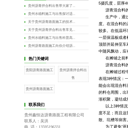
5摄氏度，层厚4
贵州沥青拌合料出售带大家了...
沥青混合料
贵州水稳料施工与出售探讨适...
生产中，通
关于贵州沥青路面施工的技术...
度。在混合料的
关于贵州沥青拌合料出售常见...
较多。在低温环
一层保温板或者
贵州水稳料施工与出售科普高...
顶部并延伸至车
贵州沥青路面施工向你介绍沥...
中随风飘动，应
在摊铺之前
热门关键词
沥青混合料
贵阳沥青路面施工
贵州沥青拌合料出
在摊铺过程
售
表现3种情况：
能会出现混合料
贵州沥青路面施工
的料仓周围，出
渐积聚，凝结成
联系我们
以上3种情
度不足；而且这
贵州鑫恒达沥青路面工程有限公司
散、坑槽等病害
联系人：吴洪
为了避免“死
电 话：13595196331