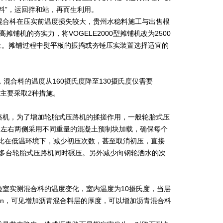
料”，运回拌和站，再而生利用。
混合枓在压实前温度损失较大，贵州水稳料施工与出售根
铺机的夯实力，将VOGELE2000型摊铺机改为2500
%以上。摊铺过程中熨平板的振捣或夯锤压实装置选择适宜的
混合料的温度从160摄氏度降至130摄氏度仅需要
，主要采取2种措施。
路机，为了增加轮胎式压路机的揉搓作用，一般轮胎式压
的左右两侧采用不同重量的混凝土预制块加载，确保每个
此在低温环境下，减少初压次数，甚至取消初压，直接
用多台轮胎式压路机同时碾压。另外减少向钢轮洒水的次
验室实测混合料的温度变化，室内温度为10摄氏度，当层
30min，可见增加沥青混合料层的厚度，可以增加沥青混合料