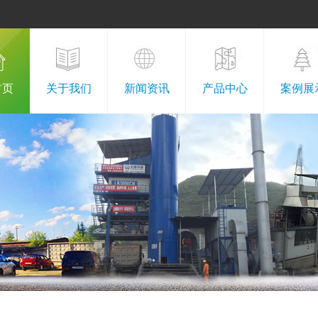
首页
关于我们
新闻资讯
产品中心
案例展
公司介绍
公司新闻
基质沥青
沥青路面
荣誉资质
行业新闻
改性沥青
土石方工
组织架构
行业知识
橡胶沥青
绿化工
视频展示
彩色沥青
沥青拌合
湖沥青
浇筑式沥青混凝土
绿化工程
水稳料施工