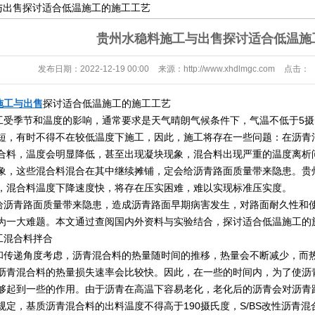
与出售探讨适合低温施工的施工工艺
贵州水稳料施工与出售探讨适合低温施
发布日期：
2022-12-19 00:00
来源：
http://www.xhdlmgc.com
点击：
施工与出售
探讨适合低温施工的施工工艺
工受季节和温度的影响，通常要求是天气晴朗气候条件下，气温不低于5
短，有时不得不在较低温度下施工，因此，施工将存在一些问题：在沥青
合料，温度会明显降低，甚至出现凝块现象，混合料出现严重的温度离析
象，这些混合料混合在其中继续摊铺，定会给沥青路面质量带来隐患。贵
，混合料温度下降速度快，将存在压实困难，难以实现标准压实度。
给沥青路面质量带来隐患，造成沥青路面早期病害发生，对路面耐久性和
为一大难题。本文通过查阅国内外资料与实验结合，探讨适合低温施工的
工混合料拌合
和传递角度考虑，沥青混合料的热量随时间的推移，热量会不断减少，而
沥青混合料的热量损失速率会比较快。因此，在一些的时间内，为了使沥
够起到一些的作用。由于沥青在高温下容易老化，老化后的沥青会对沥青
规定，基质沥青混合料的出料温度不得高于190摄氏度，S/BS改性沥青混