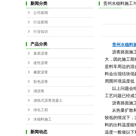
新闻分类
贵州水稳料施工
公司新闻
行业新闻
行业知识
产品分类
贵州水稳料
沥青路面施
基质沥青
大，因此施工期
改性沥青
是料车周边的混
橡胶沥青
料会出现结块现
周围环境温度低
彩色沥青
以上问题会
湖沥青
工艺问题已经成
浇筑式沥青混凝土
沥青路面施
绿化工程
从热量扩散
较低的情况下，
水稳料施工
料的出料温度能
新闻动态
温度一般做以下