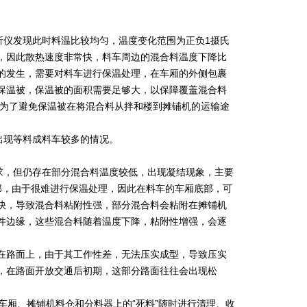
析仪发现此时料温比较均匀，温度变化范围为正负1摄氏
，因此散热速度非常快，料车周边的混合料温度下降比
的发生，需要对料车进行保温处理，在车厢的外侧包裹
保温被，保温被的面积需要足够大，以保障覆盖混合料
。为了避免保温被在将混合料从拌和楼到摊铺机的运输途
出现等料成料车较多的情况。
求，但仍存在部分混合料温度较低，出现凝结现象，主要
部，由于很难进行保温处理，因此在料车的车厢底部，可
快，导致混合料粘附性强，部分混合料会粘附在摊铺机
件边缘，这些混合料随着温度下降，粘附性增强，会逐
筑在路面上，由于其工作性差，无法压实成型，导致压实
，在路面开放交通后初期，这部分路面往往会出现松
车厢、摊铺机料仓和分料器上的“死料”随时进行清理、收