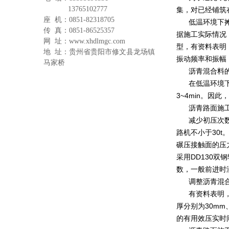
13765102777
集，对已经铺筑
座 机：0851-82318705
低温环境下
传 真：
0851-86525357
据施工实际情况，
网 址：www.xhdlmgc.com
型，有资料表明，
地 址：贵州省贵阳市修文县龙场镇
振动频率和振幅
马家桥
沥青混合料
在低温环境下
3~4min。
沥青路面施
减少初压次
路机不小于30
碾压接触面的压
采用DD130
数，一般前进时
调整沥青混
有资料表明
厚分别为30mm
的有用效压实时