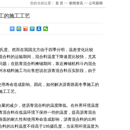
您的当前位置：
首 页
>>
新闻资讯
>>
公司新闻
工的施工工艺
摄氏度。然而在我国北方由于四季分明，温差变化比较
混合料的运输期间，混合料温度下降速度比较快，尤其
问题；在筋青混合料摊铺期间，靠近摊铺机料斗内混合
州水稳料施工与出售想说在沥青混合料压实阶段，由于
使用寿命造成影响。因此，如何解决沥青路面冬季施工的
施工工艺。
热量的减少，使沥青混合料的温度降低。在外界环境温度
青混合料在低温环境下保持一些的温度，提高沥青混合
路面的耐久性和使用寿命造成影响，沥青混合料的出料
合料的出料温度不得高于195摄氏度，当采用环境温度为