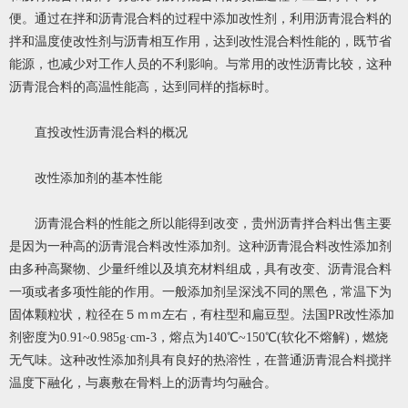
便。通过在拌和沥青混合料的过程中添加改性剂，利用沥青混合料的
拌和温度使改性剂与沥青相互作用，达到改性混合料性能的，既节省
能源，也减少对工作人员的不利影响。与常用的改性沥青比较，这种
沥青混合料的高温性能高，达到同样的指标时。
直投改性沥青混合料的概况
改性添加剂的基本性能
沥青混合料的性能之所以能得到改变，贵州沥青拌合料出售主要
是因为一种高的沥青混合料改性添加剂。这种沥青混合料改性添加剂
由多种高聚物、少量纤维以及填充材料组成，具有改变、沥青混合料
一项或者多项性能的作用。一般添加剂呈深浅不同的黑色，常温下为
固体颗粒状，粒径在５ｍｍ左右，有柱型和扁豆型。法国PR改性添加
剂密度为0.91~0.985g·cm-3，熔点为140℃~150℃(软化不熔解)，燃烧
无气味。这种改性添加剂具有良好的热溶性，在普通沥青混合料搅拌
温度下融化，与裹敷在骨料上的沥青均匀融合。